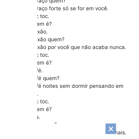
– Abraço quem?
– Abraço forte só se for em você.
– Toc toc.
– Quem é?
– Paixão.
– Paixão quem?
– Paixão por você que não acaba nunca.
– Toc toc.
– Quem é?
– Café.
– Café quem?
– Café noites sem dormir pensando em
você.
– Toc toc.
– Quem é?
– Lua.
– Lua quem?
– Lua vez que te vejo me apaixono mais.