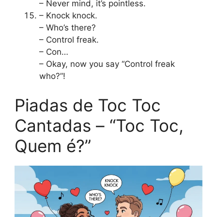
– Never mind, it’s pointless.
– Knock knock.
– Who’s there?
– Control freak.
– Con…
– Okay, now you say “Control freak
who?”!
Piadas de Toc Toc
Cantadas – “Toc Toc,
Quem é?”