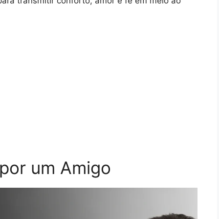
para transmitir conforto, amor e fé em meio ao
 por um Amigo