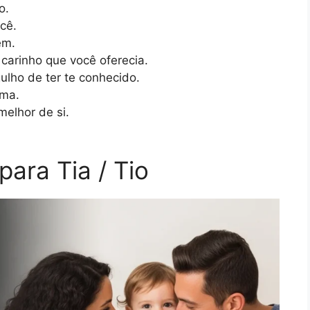
o.
cê.
em.
arinho que você oferecia.
lho de ter te conhecido.
lma.
elhor de si.
ara Tia / Tio