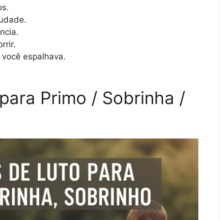
os.
audade.
ncia.
rir.
 você espalhava.
ara Primo / Sobrinha /