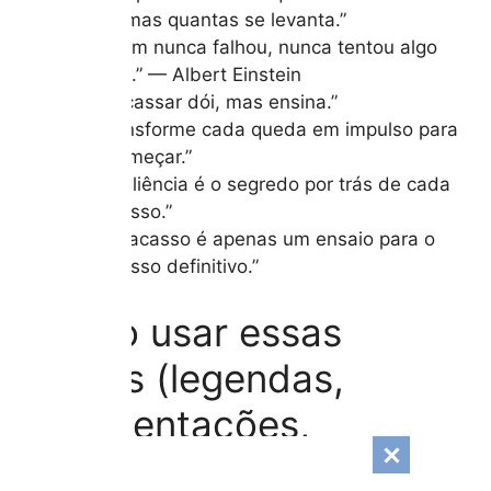
cai, mas quantas se levanta.”
“Quem nunca falhou, nunca tentou algo
novo.” — Albert Einstein
“Fracassar dói, mas ensina.”
“Transforme cada queda em impulso para
recomeçar.”
“Resiliência é o segredo por trás de cada
sucesso.”
“O fracasso é apenas um ensaio para o
sucesso definitivo.”
Como usar essas
frases (legendas,
apresentações,
cartazes, team